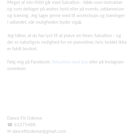
Meget af min fritid går med Salsation - både som instruktør
og som deltager på andres hold eller på events, uddannelser
og træning. Jeg tager gerne med til workshops og træninger
i udlandet, når muligheden byder sig🙏
Jeg håber, at du har lyst til at prøve en times Salsation - og
der er naturligvis mulighed for en prøvetime, hvis holdet ikke
er fuldt booket.
Følg mig på Facebook:
Salsation med Sus
eller på Instagram
susenkaer.
Dance Fit Odense
☎ 61275488
✉
dancefitodense@gmail.com